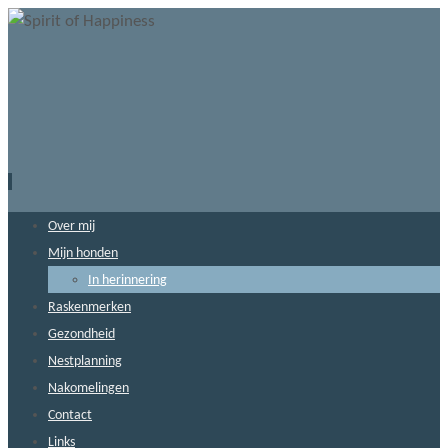
Ga
naar
de
inhoud
Ga
Over mij
naar
Mijn honden
de
In herinnering
inhoud
Raskenmerken
Gezondheid
Nestplanning
Nakomelingen
Contact
Links